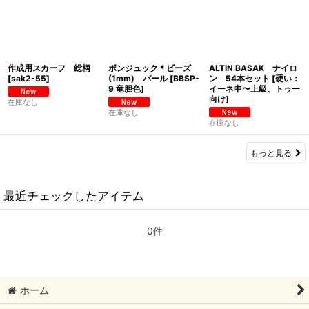
作成用スカーフ 総柄
ボンジュック＊ビーズ
ALTIN BASAK ナイロ
[
sak2-55
]
(1mm) パール
[
BBSP-
ン 54本セット
[
硬い：
9 竜胆色
]
イーネ中〜上級、トゥー
向け
]
在庫なし
在庫なし
在庫なし
もっと見る
最近チェックしたアイテム
0件
ホーム