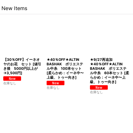
New Items
【30％OFF】イーネオ
★40％OFF★ALTIN
★9/27再追加
ヤのお花 セット
[
値引
BASHAK ポリエステ
★40％OFF★ALTIN
き後 5000円以上が
ル中糸 100本セット
BASHAK ポリエステ
→3,500円
]
[
柔らかめ：イーネ中〜
ル中糸 60本セット
[
柔
上級、トゥー向き
]
らかめ：イーネ中〜上
級、トゥー向き
]
在庫なし
在庫なし
在庫なし