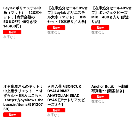
Leylak ポリエステル中
【在庫処分セール50%オ
【在庫処分セール40%オ
糸（マット） 120本セ
フ】Leylak ポリエステ
フ】ボンジュクビーズ
ット
[
【表示金額の
ル太糸（マット） 8本
MIX 400ｇ入り
[
訳あ
50％OFF】値引き後
セット
[
9本撚り／太糸
]
り品
]
14,400円
]
在庫なし
在庫なし
在庫なし
オヤ糸屋さんのキット：
★再入荷★BONCUK
Anchor Butik 〜刺繍
中上級ラリエット 〜す
OYALARIMIZ
写真集〜
[
図案付き
]
ずらん〜
[
購入はこちら
ANATOLIAN BEAD
→https://oyaitows.the
OYAS
[
アナトリアのビ
在庫なし
base.in/items/591307
ーズオヤ
]
59
]
在庫なし